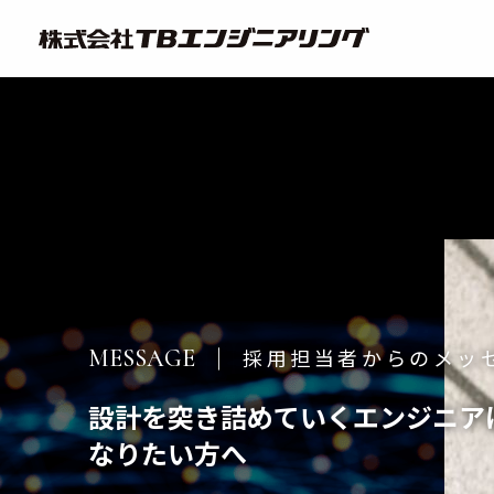
T
B
エ
ン
ジ
ニ
ア
リ
ン
グ
採用担当者からのメッ
MESSAGE
設計を突き詰めていくエンジニア
なりたい方へ